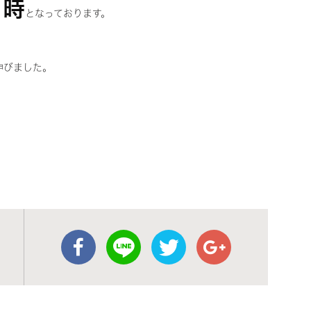
９時
となっております。
伸びました。