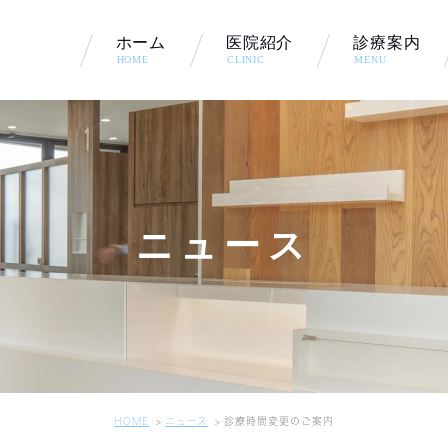
ホーム
医院紹介
診療案内
HOME
CLINIC
MENU
診療方針
健康維持･全身管理
当院の特徴
一般歯科
院長紹介
予防治療
ニュース
医院情報
小児歯科･小児矯正
口腔外科
訪問診療
歯を失った方へ
HOME
ニュース
診療時間変更のご案内