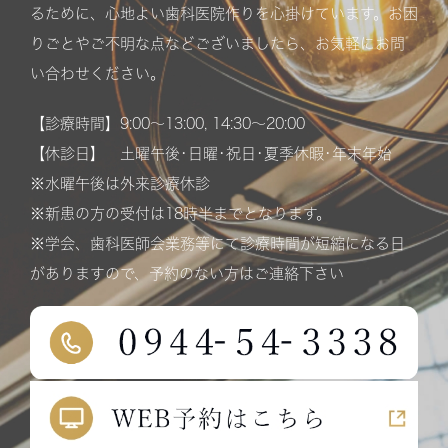
るために、心地よい歯科医院作りを心掛けています。お困
りごとやご不明な点などございましたら、お気軽にお問
い合わせください。
【診療時間】9:00〜13:00, 14:30〜20:00
【休診日】 土曜午後･日曜･祝日･夏季休暇･年末年始
※水曜午後は外来診療休診
※新患の方の受付は18時半までとなります。
※学会、歯科医師会業務等にて診療時間が短縮になる日
がありますので、予約のない方はご連絡下さい