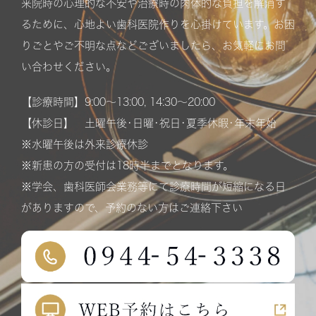
来院時の心理的な不安や治療時の肉体的な負担を解消す
るために、心地よい歯科医院作りを心掛けています。お困
りごとやご不明な点などございましたら、お気軽にお問
い合わせください。
【診療時間】9:00〜13:00, 14:30〜20:00
【休診日】 土曜午後･日曜･祝日･夏季休暇･年末年始
※水曜午後は外来診療休診
※新患の方の受付は18時半までとなります。
※学会、歯科医師会業務等にて診療時間が短縮になる日
がありますので、予約のない方はご連絡下さい