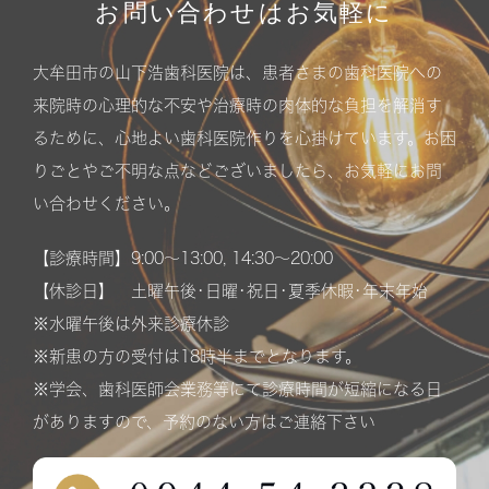
お問い合わせはお気軽に
大牟田市の山下浩歯科医院は、患者さまの歯科医院への
来院時の心理的な不安や治療時の肉体的な負担を解消す
るために、心地よい歯科医院作りを心掛けています。お困
りごとやご不明な点などございましたら、お気軽にお問
い合わせください。
【診療時間】9:00〜13:00, 14:30〜20:00
【休診日】 土曜午後･日曜･祝日･夏季休暇･年末年始
※水曜午後は外来診療休診
※新患の方の受付は18時半までとなります。
※学会、歯科医師会業務等にて診療時間が短縮になる日
がありますので、予約のない方はご連絡下さい